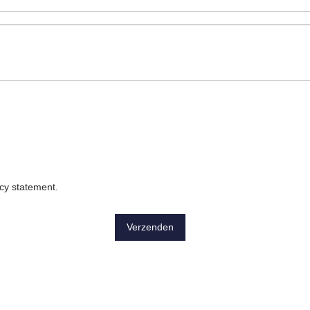
acy statement
.
Verzenden