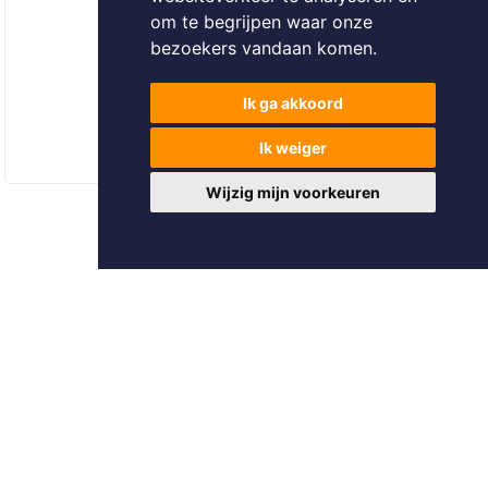
om te begrijpen waar onze
bezoekers vandaan komen.
Ik ga akkoord
Ik weiger
Wijzig mijn voorkeuren
Foto's en tekst copyright © Pattymo
Design en broncode copyright © Omnicasa -
Disclaimer
-
Privacy
Statement
-
Sectorprotocol plaatsbezoeken