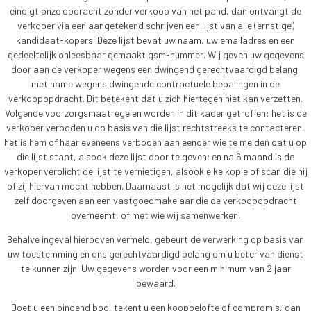
eindigt onze opdracht zonder verkoop van het pand, dan ontvangt de
verkoper via een aangetekend schrijven een lijst van alle (ernstige)
kandidaat-kopers. Deze lijst bevat uw naam, uw emailadres en een
gedeeltelijk onleesbaar gemaakt gsm-nummer. Wij geven uw gegevens
door aan de verkoper wegens een dwingend gerechtvaardigd belang,
met name wegens dwingende contractuele bepalingen in de
verkoopopdracht. Dit betekent dat u zich hiertegen niet kan verzetten.
Volgende voorzorgsmaatregelen worden in dit kader getroffen: het is de
verkoper verboden u op basis van die lijst rechtstreeks te contacteren,
het is hem of haar eveneens verboden aan eender wie te melden dat u op
die lijst staat, alsook deze lijst door te geven; en na 6 maand is de
verkoper verplicht de lijst te vernietigen, alsook elke kopie of scan die hij
of zij hiervan mocht hebben. Daarnaast is het mogelijk dat wij deze lijst
zelf doorgeven aan een vastgoedmakelaar die de verkoopopdracht
overneemt, of met wie wij samenwerken.
Behalve ingeval hierboven vermeld, gebeurt de verwerking op basis van
uw toestemming en ons gerechtvaardigd belang om u beter van dienst
te kunnen zijn. Uw gegevens worden voor een minimum van 2 jaar
bewaard.
Doet u een bindend bod, tekent u een koopbelofte of compromis, dan