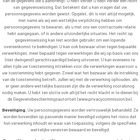
van de gegevens die u aanbrengt. U hebt verder U hebt verder een recht
van gegevenswissing. Dat betekent dat u kan vragen dat uw
persoonsgegevens worden gewist. Opgelet, dit is niet altijd mogelijk,
met name als wij een wettelijke verplichting hebben om
persoonsgegevens te bewaren, als u met ons een contractuele relatie
hebt aangegaan, of in andere uitzonderlijke situaties. Het recht op
gegevenswissing kan niet worden gebruikt om een lopende
overeenkomst te beëindigen. U kan ook bezwaar uiten tegen bepaalde
verwerkingen, meer bepaald tegen verwerkingen die wij op basis van ons
(niet dwingend) gerechtvaardigd belang uitvoeren. U kan eveneens te
allen tijde uw toestemming intrekken voor die verwerkingen waarvoor u
uw toestemming hebt gegeven. Zowel wat het bezwaar als de intrekking
van de toestemming betreft, zullen wij met de verwerking ophouden, als
er geen andere wettelijke basissen zijn die de verwerking vooralsnog
nodig maken. U hebt ten slotte ook altijd het recht klacht in te dienen bij
de Gegevensbeschermingsautoriteit (www.privacycommission.be).
Beveiliging.
Uw persoonsgegevens worden vertrouwelijk behandeld. Ze
worden bovendien op passende manier beveiligd volgens het risico dat
hun verwerking inhoudt en waar van toepassing, volgens de specifieke
wettelijke vereisten bewaard en beveiligd.