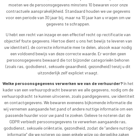
moeten we de persoonsgegevens minstens 10 bewaren voor onze
contractuele aansprakelijkheid. Standaard houden we uw gegevens
voor een periode van 30 jaar bij, maar na 10 jaar kan u vragen om uw
gegevens te schrappen.
U hebt een recht van inzage en een effectief recht op rectificatie van
objectief foute gegevens. Hiertoe dient u ons het bewijs te leveren van
uw identiteit), de correcte informatie mee te delen, alsook waar nodig
een voldoend bewijs van deze correcte waarde. Er worden geen
persoonsgegevens bewaard die tot bijzonder categorieën behoren
(zoals ras, godsdienst, seksuele geaardheid, gezondheid) tenzij u dit
uitzonderlijk zelf expliciet vraagt.
Welke persoonsgegevens verwerken we van de verhuurder?
In het
kader van een verhuuropdracht bewaren we alle gegevens, nodig om de
verhuuropdracht te kunnen uitvoeren, zoals pandgegevens, uw identiteit
en contactgegevens. We bewaren eveneens bijkomende informatie die
wij vernemen aangaande het pand of andere nuttige informatie om een
passende huurder voor uw pand te zoeken. Gelieve te noteren dat de
GDPR verbiedt persoonsgegevens te verwerken aangaande ras,
godsdienst, seksuele oriëntatie, gezondheid, zodat de “andere nuttige
informatie” die we noteren op geen enkele wijze op dergelijke zaken