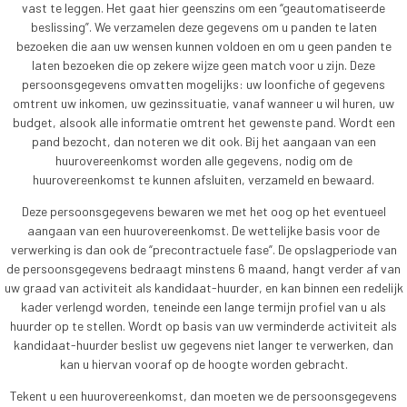
vast te leggen. Het gaat hier geenszins om een “geautomatiseerde
beslissing”. We verzamelen deze gegevens om u panden te laten
bezoeken die aan uw wensen kunnen voldoen en om u geen panden te
laten bezoeken die op zekere wijze geen match voor u zijn. Deze
persoonsgegevens omvatten mogelijks: uw loonfiche of gegevens
omtrent uw inkomen, uw gezinssituatie, vanaf wanneer u wil huren, uw
budget, alsook alle informatie omtrent het gewenste pand. Wordt een
pand bezocht, dan noteren we dit ook. Bij het aangaan van een
huurovereenkomst worden alle gegevens, nodig om de
huurovereenkomst te kunnen afsluiten, verzameld en bewaard.
Deze persoonsgegevens bewaren we met het oog op het eventueel
aangaan van een huurovereenkomst. De wettelijke basis voor de
verwerking is dan ook de “precontractuele fase”. De opslagperiode van
de persoonsgegevens bedraagt minstens 6 maand, hangt verder af van
uw graad van activiteit als kandidaat-huurder, en kan binnen een redelijk
kader verlengd worden, teneinde een lange termijn profiel van u als
huurder op te stellen. Wordt op basis van uw verminderde activiteit als
kandidaat-huurder beslist uw gegevens niet langer te verwerken, dan
kan u hiervan vooraf op de hoogte worden gebracht.
Tekent u een huurovereenkomst, dan moeten we de persoonsgegevens