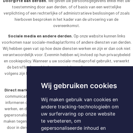
Doorgifte aan derden.
We geven uw persoonsgegevens enkel met uw
toestemming door aan derden, of of basis van een wettelijke
verplichting of een rechterlijke of administratieve beslissingen of zoals
hierboven besproken in het kader van de uitvoering van de
overeenkomst.
Sociale media en andere derden.
Op onze website kunnen links
voorkomen naar sociale-mediaplatforms of andere diensten van derden.
Wij hebben geen vat op hoe deze diensten werken en zijn er dan ook niet
verantwoordelijk voor. Evenmin hebben wij invloed op hun privacybeleid
en cookiepolicy. Wanneer u uw sociale-mediaprofiel gebruikt, verwerkt
de betreffende aanbieder van sociale media uw persoonsgegevens
volgens zijn beleid. We raden u aan hun beleid rond persoonsgegevens
grondig door te nemen.
Wij gebruiken cookies
Direct marketing.
Onder "Direct Marketing" wordt alle rechtstreekse
communicatie tussen ons en uzelf verstaan die als doel heeft om u te
Wij maken gebruik van cookies en
informeren over producten en diensten of om uw klantenprofiel bij te
andere tracking-technologieën om
werken, en die niet valt onder de e-mails, uitgestuurd in het kader van
uw surfervaring op onze website
gepersonaliseerde zoekopdrachten voor panden. U kan altijd bezwaar
te verbeteren, om
maken tegen gebruik van uw persoonsgegevens voor direct marketing
door in dergelijke email op de uitschrijfknop te drukken of door ons
gepersonaliseerde inhoud en