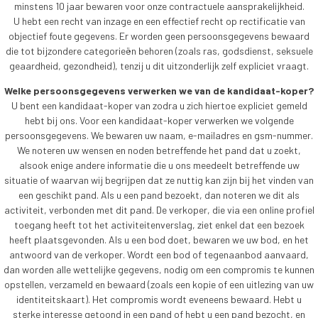
minstens 10 jaar bewaren voor onze contractuele aansprakelijkheid.
U hebt een recht van inzage en een effectief recht op rectificatie van
objectief foute gegevens. Er worden geen persoonsgegevens bewaard
die tot bijzondere categorieën behoren (zoals ras, godsdienst, seksuele
geaardheid, gezondheid), tenzij u dit uitzonderlijk zelf expliciet vraagt.
Welke persoonsgegevens verwerken we van de kandidaat-koper?
U bent een kandidaat-koper van zodra u zich hiertoe expliciet gemeld
hebt bij ons. Voor een kandidaat-koper verwerken we volgende
persoonsgegevens. We bewaren uw naam, e-mailadres en gsm-nummer.
We noteren uw wensen en noden betreffende het pand dat u zoekt,
alsook enige andere informatie die u ons meedeelt betreffende uw
situatie of waarvan wij begrijpen dat ze nuttig kan zijn bij het vinden van
een geschikt pand. Als u een pand bezoekt, dan noteren we dit als
activiteit, verbonden met dit pand. De verkoper, die via een online profiel
toegang heeft tot het activiteitenverslag, ziet enkel dat een bezoek
heeft plaatsgevonden. Als u een bod doet, bewaren we uw bod, en het
antwoord van de verkoper. Wordt een bod of tegenaanbod aanvaard,
dan worden alle wettelijke gegevens, nodig om een compromis te kunnen
opstellen, verzameld en bewaard (zoals een kopie of een uitlezing van uw
identiteitskaart). Het compromis wordt eveneens bewaard. Hebt u
sterke interesse getoond in een pand of hebt u een pand bezocht, en