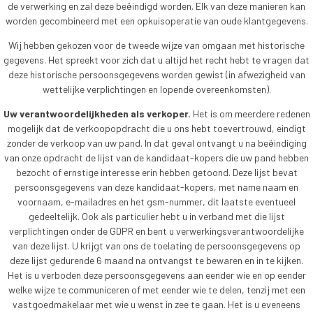
de verwerking en zal deze beëindigd worden. Elk van deze manieren kan
worden gecombineerd met een opkuisoperatie van oude klantgegevens.
Wij hebben gekozen voor de tweede wijze van omgaan met historische
gegevens. Het spreekt voor zich dat u altijd het recht hebt te vragen dat
deze historische persoonsgegevens worden gewist (in afwezigheid van
wettelijke verplichtingen en lopende overeenkomsten).
Uw verantwoordelijkheden als verkoper.
Het is om meerdere redenen
mogelijk dat de verkoopopdracht die u ons hebt toevertrouwd, eindigt
zonder de verkoop van uw pand. In dat geval ontvangt u na beëindiging
van onze opdracht de lijst van de kandidaat-kopers die uw pand hebben
bezocht of ernstige interesse erin hebben getoond. Deze lijst bevat
persoonsgegevens van deze kandidaat-kopers, met name naam en
voornaam, e-mailadres en het gsm-nummer, dit laatste eventueel
gedeeltelijk. Ook als particulier hebt u in verband met die lijst
verplichtingen onder de GDPR en bent u verwerkingsverantwoordelijke
van deze lijst. U krijgt van ons de toelating de persoonsgegevens op
deze lijst gedurende 6 maand na ontvangst te bewaren en in te kijken.
Het is u verboden deze persoonsgegevens aan eender wie en op eender
welke wijze te communiceren of met eender wie te delen, tenzij met een
vastgoedmakelaar met wie u wenst in zee te gaan. Het is u eveneens