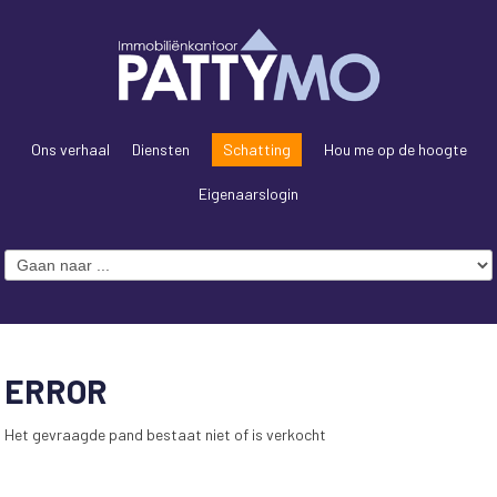
Ons verhaal
Diensten
Schatting
Hou me op de hoogte
Eigenaarslogin
ERROR
Het gevraagde pand bestaat niet of is verkocht