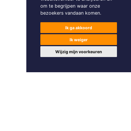
om te begrijpen waar onze
bezoekers vandaan komen.
Ik ga akkoord
Ik weiger
Wijzig mijn voorkeuren
Foto's en tekst copyright © Pattymo
Design en broncode copyright © Omnicasa -
Disclaimer
-
Privacy
Statement
-
Sectorprotocol plaatsbezoeken