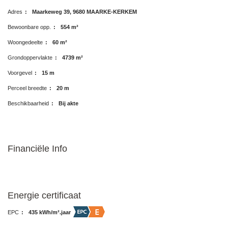
Adres
:
Maarkeweg 39, 9680 MAARKE-KERKEM
Bewoonbare opp.
:
554 m²
Woongedeelte
:
60 m²
Grondoppervlakte
:
4739 m²
Voorgevel
:
15 m
Perceel breedte
:
20 m
Beschikbaarheid
:
Bij akte
Financiële Info
Energie certificaat
EPC
:
435 kWh/m².jaar