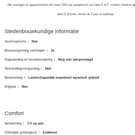
Alle woningen en appartementen die vanaf 2023 zijn aangekocht met label E of F, moeten verplicht 
label D of beter, binnen de 6 jaar na aankoop.
Stedenbouwkundige informatie
Voorkooprecht
:
Nee
Bouwvergunning verkregen
:
Ja
Dagvaarding en herstelvordering
:
Nog niet aangevraagd
Verkavelingsvergunning
:
Nee
Bestemming
:
Landschappelijk waardevol agrarisch gebied
Erfgoed
:
Nee
Comfort
Verwarming
:
CV op gas
Oriëntatie achtergevel
:
Zuidwest