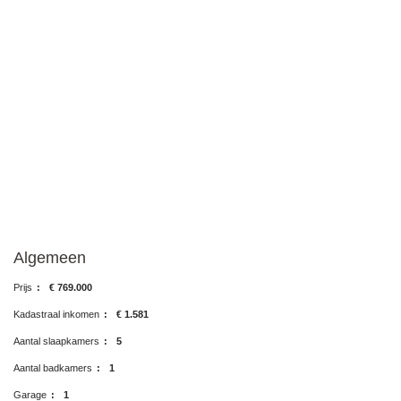
Algemeen
Prijs
:
€ 769.000
Kadastraal inkomen
:
€ 1.581
Aantal slaapkamers
:
5
Aantal badkamers
:
1
Garage
:
1