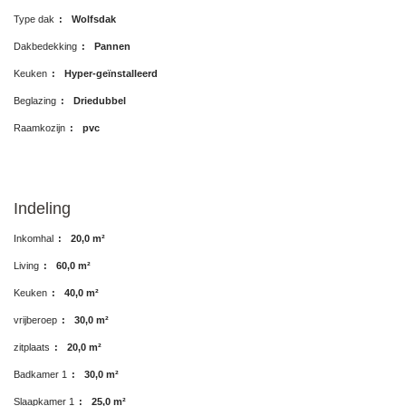
Type dak
:
Wolfsdak
Dakbedekking
:
Pannen
Keuken
:
Hyper-geïnstalleerd
Beglazing
:
Driedubbel
Raamkozijn
:
pvc
Indeling
Inkomhal
:
20,0 m²
Living
:
60,0 m²
Keuken
:
40,0 m²
vrijberoep
:
30,0 m²
zitplaats
:
20,0 m²
Badkamer 1
:
30,0 m²
Slaapkamer 1
:
25,0 m²