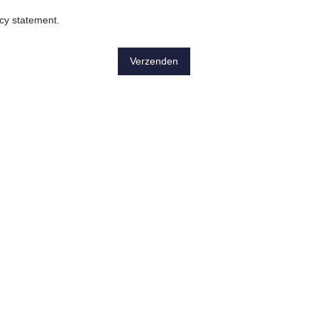
acy statement
.
Verzenden